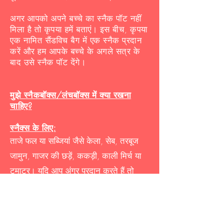
अगर आपको अपने बच्चे का स्नैक पॉट नहीं
मिला है तो कृपया हमें बताएं। इस बीच, कृपया
एक नामित सैंडविच बैग में एक स्नैक प्रदान
करें और हम आपके बच्चे के अगले सत्र के
बाद उसे स्नैक पॉट देंगे।
मुझे स्नैकबॉक्स/लंचबॉक्स में क्या रखना
चाहिए?
स्नैक्स के लिए:
ताजे फल या सब्जियां जैसे केला, सेब, तरबूज
जामुन, गाजर की छड़ें, ककड़ी, काली मिर्च या
टमाटर। यदि आप अंगूर प्रदान करते हैं तो
कृपया लंबाई में कटौती करें।
ब्रेड स्टिक्स और डिप, चीज़ और क्रैकर्स,