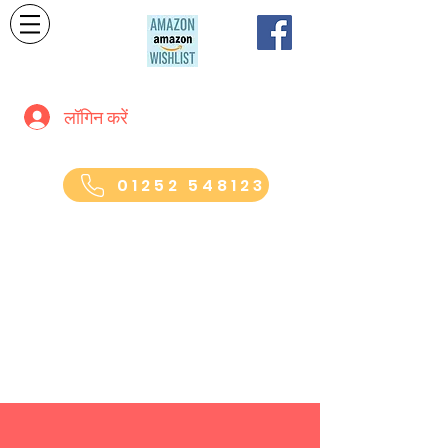
लॉगिन करें
01252 548123
सेंट बर्नाडेट्स बीज़ प्री-स्कूल
71 हाई व्यू रोड, फ़ार्नबरो, हैम्पशायर। GU14
7PT